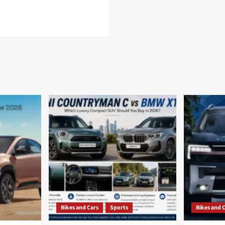
ana
a
ing
dy
cation
ss
Bikes and Cars
Sports
Bikes and 