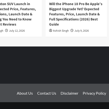
kton SUV Launch in
Will the iPhone 18 Pro Be Apple’s
pected Price, Features,
Biggest Upgrade Yet? Expected
tions, Launch Date &
Features, Price, Launch Date &
g You Need to Know
Full Specifications (2026) Best
st Reviews
Guide
ngh
July 12, 2026
Ashish Singh
July 9, 2026
About Us
Contact Us
Disclaimer
Privacy Policy