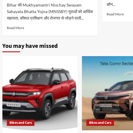
कौन...
Bihar की Mukhyamantri Nischay Swayam
Sahayata Bhatta Yojna (MNSSBY) युवाओं को आर्थिक
Read
Read More
सहायता, कौशल प्रशिक्षण और रोजगार से जोड़ने वाली...
more
about
Read
Read More
Makh
more
Vikas
about
Yojan
Mukhyamantri
You may have missed
2025:
Nischay
बिहार
Swayam
में
Sahayata
Amaz
Bhatta
फायदे,
Yojna
Subsi
(MNSSBY)
और
बिहार
आसान
के
Appli
युवाओं
Proce
को
न
सिर्फ
financial
Bikes and Cars
Bikes and Cars
support
देती