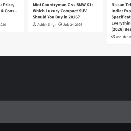
: Price,
Mini Countryman C vs BMW X1:
Nissan Te
 & Cons –
Which Luxury Compact SUV
India: Ex
Should You Buy in 2026?
Specifica
Everythin
2026
Ashish Singh
July 24, 2026
(2026) Be
Ashish Si