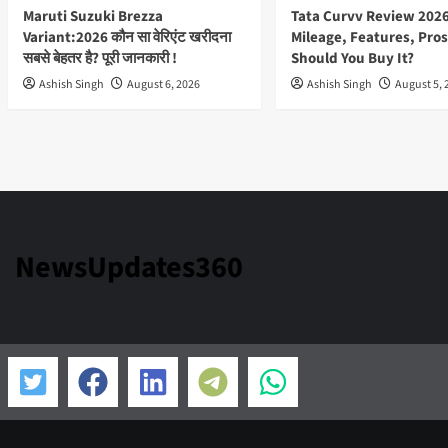
है
Maruti Suzuki Brezza
Tata Curvv Review 2026
बल्कि
Variant:2026 कौन सा वेरिएंट खरीदना
Mileage, Features, Pros
उन्हें
सबसे बेहतर है? पूरी जानकारी !
Should You Buy It?
skill,
confidence
Ashish Singh
August 6, 2026
Ashish Singh
August 5, 
और
direction
भी
देती
है
2025
NewsUpdates360